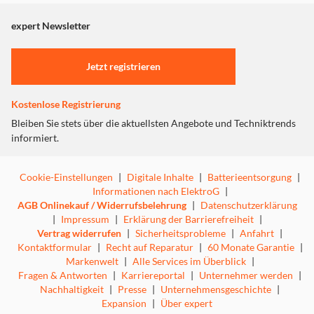
angezeigt. Um diesen Inhalt anzuzeigen aktivieren Sie bitte
"Marketing".
expert Newsletter
Einstellungen anpassen
Jetzt registrieren
Kostenlose Registrierung
Bleiben Sie stets über die aktuellsten Angebote und Techniktrends
informiert.
Cookie-Einstellungen
|
Digitale Inhalte
|
Batterieentsorgung
|
Informationen nach ElektroG
|
AGB Onlinekauf / Widerrufsbelehrung
|
Datenschutzerklärung
|
Impressum
|
Erklärung der Barrierefreiheit
|
Vertrag widerrufen
|
Sicherheitsprobleme
|
Anfahrt
|
Kontaktformular
|
Recht auf Reparatur
|
60 Monate Garantie
|
Markenwelt
|
Alle Services im Überblick
|
Fragen & Antworten
|
Karriereportal
|
Unternehmer werden
|
Nachhaltigkeit
|
Presse
|
Unternehmensgeschichte
|
Expansion
|
Über expert