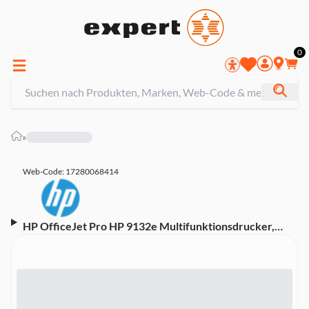
0
»
Web-Code: 17280068414
HP OfficeJet Pro HP 9132e Multifunktionsdrucker,
Grau/Weiß (Tintenstrahldrucker, 4-in-1, Kopieren,
Scannen, Faxen, WLAN, LAN, USB, AirPrint, Wi-Fi
Direct Printing, Mopria, Duplex, A4, Instant Ink)