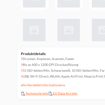
Produktdetails
Drucken, Kopieren, Scannen, Faxen
Bis zu 600 x 1200 DPI Druckauflösung
15 ISO-Seiten/Min. Schwarzweiß, 10 ISO-Seiten/Min. Fa
USB, Wi-Fi Direct, WLAN, Apple AirPrint, Mopria Print 
250 Blatt Papierkapazität
alle
Herstellerinformationen
Duplexdruck (DIN A4, Normalpapier)
Technische Info
EU Data Act Info
250-Blatt Papierkassette, 35 Blatt ADF
6,7 cm LCD-Touchscreen