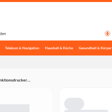
den
Telekom & Navigation
Haushalt & Küche
Gesundheit & Körper
nktionsdrucker
Kopierer und Fax, WLAN, USB,