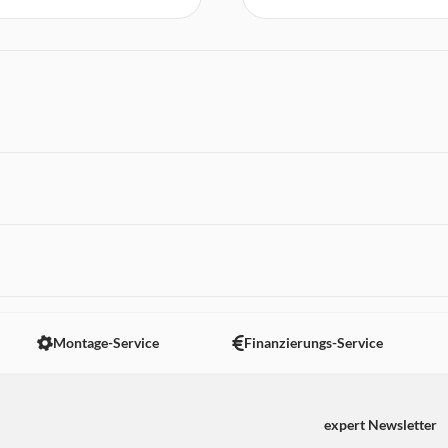
 nicht angezeigt. Um diesen Inhalt anzuzeigen aktivieren Sie bitte
Montage-Service
Finanzierungs-Service
expert Newsletter