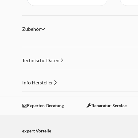
Zubehör
Technische Daten
Info Hersteller
Dieser Inhalt wird aufgrund Ihrer Cookie Präferenzen
Einstellungen anpassen
Experten-Beratung
Reparatur-Service
expert Vorteile