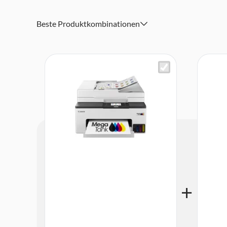
Lieferumfang: MAXIFY GX2051 MegaTank Farb-Tintenstr
Tintenflaschen (3 x ergiebige GI-55BK, GI-55C, GI-55M, 
Kurzanleitungen
Beste Produktkombinationen
Abmessungen (B x T x H): 374 x 510 x 260 mm, Gewicht: 