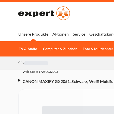
Unsere Produkte
Aktionen
Service
Geschäftskun
TV & Audio
Computer & Zubehör
Foto & Multicopter
»
Web-Code: 17280032203
CANON MAXIFY GX2051, Schwarz, Weiß Multifu
(Tintenstrahldrucker, 4-in-1, Drucker, Scanner, 
AirPrint, Duplex)