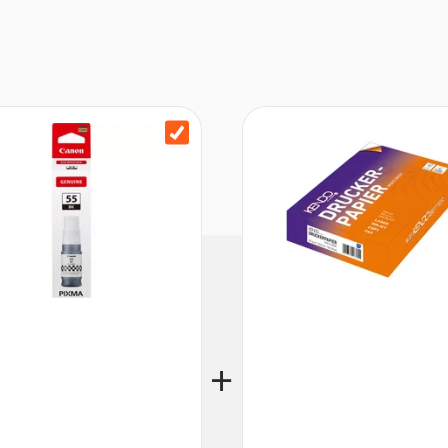
ahl-Multifunktionssystem, 6
GI-55Y), Druckköpfe, Netzkabel,
8,1 kg