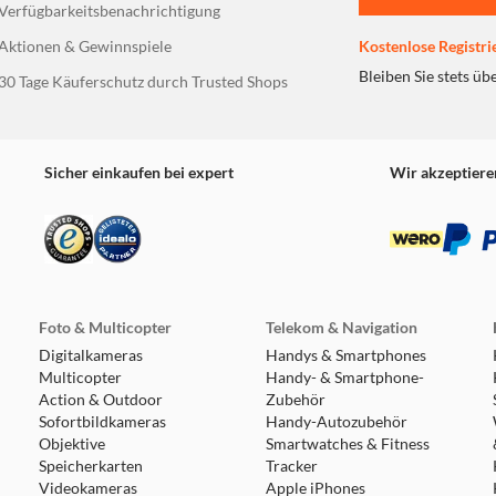
Verfügbarkeitsbenachrichtigung
Aktionen & Gewinnspiele
Kostenlose Registri
Bleiben Sie stets üb
30 Tage Käuferschutz durch Trusted Shops
Sicher einkaufen bei expert
Wir akzeptiere
Foto & Multicopter
Telekom & Navigation
Digitalkameras
Handys & Smartphones
Multicopter
Handy- & Smartphone-
Action & Outdoor
Zubehör
Sofortbildkameras
Handy-Autozubehör
Objektive
Smartwatches & Fitness
Speicherkarten
Tracker
Videokameras
Apple iPhones