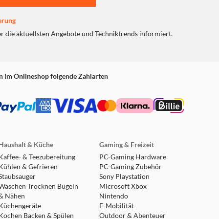
erung
er die aktuellsten Angebote und Techniktrends informiert.
n im Onlineshop folgende Zahlarten
Haushalt & Küche
Gaming & Freizeit
Kaffee- & Teezubereitung
PC-Gaming Hardware
Kühlen & Gefrieren
PC-Gaming Zubehör
Staubsauger
Sony Playstation
Waschen Trocknen Bügeln
Microsoft Xbox
& Nähen
Nintendo
Küchengeräte
E-Mobilität
Kochen Backen & Spülen
Outdoor & Abenteuer