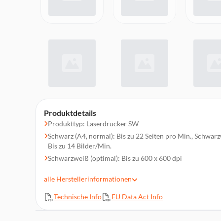
Produktdetails
Produkttyp: Laserdrucker SW
Schwarz (A4, normal): Bis zu 22 Seiten pro Min., Schwarz
Bis zu 14 Bilder/Min.
Schwarzweiß (optimal): Bis zu 600 x 600 dpi
HP Smart App, Apple AirPrint, Mopria-zertifiziert, Druc
alle
Herstellerinformationen
Hi-Speed USB (kompatibel mit den USB 2.0 Spezifikatione
802.11a/b/g/n (2,4/5 GHz) Wi-Fi-Übertragung + BLE
Technische Info
EU Data Act Info
Automatischer Duplexdruck, HP Auto-On/Auto-Off, HP
Medientypen: Normalpapier, schweres Papier, Hartpostpap