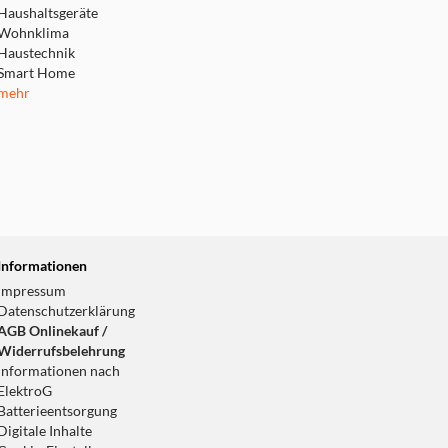
Haushaltsgeräte
Wohnklima
Haustechnik
Smart Home
mehr
Informationen
Impressum
Datenschutzerklärung
AGB Onlinekauf /
Widerrufsbelehrung
Informationen nach
ElektroG
Batterieentsorgung
Digitale Inhalte