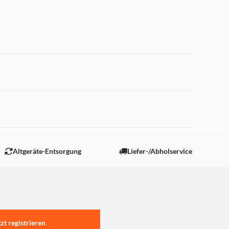
 "Marketing".
Altgeräte-Entsorgung
Liefer-/Abholservice
tzt registrieren