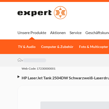
Unsere Produkte
Aktionen
Service
Geschäftskun
TV & Audio
Computer & Zubehör
Foto & Multicopter
»
Web-Code: 17230000001
HP LaserJet Tank 2504DW Schwarzweiß-Laserdr
App, Apple AirPrint, Mopria, Wi-Fi Direct)