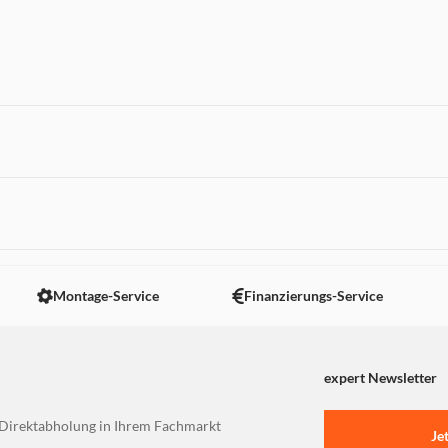
umschläge
, Windows 7, macOS 10.15
r; HP Schwarz Original
0 Seiten im Lieferumfang
 nicht angezeigt. Um diesen Inhalt anzuzeigen aktivieren Sie bitte
Montage-Service
Finanzierungs-Service
expert Newsletter
Direktabholung in Ihrem Fachmarkt
Je