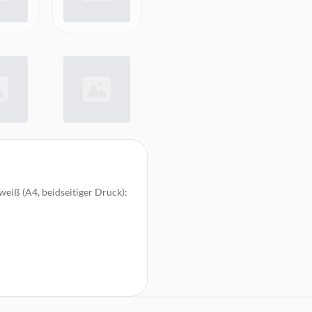
weiß (A4, beidseitiger Druck):
ken über Wi-Fi Direct
n), Ethernet 10/100 Base-TX,
 Smart App
ier, Etiketten, leichtes Papier,