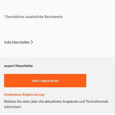
¹Geschätzte zusätzliche Reichweite
Info Hersteller
Dieser Inhalt wird aufgrund Ihrer Cookie Präferenzen nicht
angezeigt. Um diesen Inhalt anzuzeigen aktivieren Sie bitte
"Marketing".
expert Newsletter
Einstellungen anpassen
Jetzt registrieren
Kostenlose Registrierung
Bleiben Sie stets über die aktuellsten Angebote und Techniktrends
informiert.