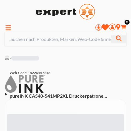
0
»
Web-Code: 18226457246
pureINK CA540-541MP2XL Druckerpatrone
(Kompatibel mit CANON MG ( 2150 / 2250 / 3150 / 3250
/ 3350 / 3550 / 3650 / 4150 / 4250 ) / MX ( 375 / 395 / 425
/ 435 / 455 / 475 / 515 / 525 / 535 ) / TS ( 5150 / 5151 ) /
PG540XL / 5222B005 / CL541XL / 5226B005 /
5222B013)