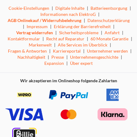
Cookie-Einstellungen
|
Digitale Inhalte
|
Batterieentsorgung
|
Informationen nach ElektroG
|
AGB Onlinekauf / Widerrufsbelehrung
|
Datenschutzerklärung
|
Impressum
|
Erklärung der Barrierefreiheit
|
Vertrag widerrufen
|
Sicherheitsprobleme
|
Anfahrt
|
Kontaktformular
|
Recht auf Reparatur
|
60 Monate Garantie
|
Markenwelt
|
Alle Services im Überblick
|
Fragen & Antworten
|
Karriereportal
|
Unternehmer werden
|
Nachhaltigkeit
|
Presse
|
Unternehmensgeschichte
|
Expansion
|
Über expert
Wir akzeptieren im Onlineshop folgende Zahlarten