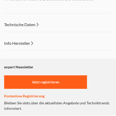
Technische Daten
Info Hersteller
Dieser Inhalt wird aufgrund Ihrer Cookie Präferenzen nicht
angezeigt. Um diesen Inhalt anzuzeigen aktivieren Sie bitte
"Marketing".
expert Newsletter
Einstellungen anpassen
Jetzt registrieren
Kostenlose Registrierung
Bleiben Sie stets über die aktuellsten Angebote und Techniktrends
informiert.