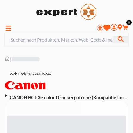
0
»
Web-Code: 18224106246
CANON BCI-3e color Druckerpatrone (Kompatibel mit
BJC-3000, BJC-6000series, C100, i550, i850, i6500,
MP700, MP730, MPC400, MPC600F, S400, S450, S500,
S600, S4500, S6300)