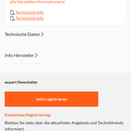
alle
Herstellerinformationen
Druckfarben: Schwarz
Markenkompatibilität: Canon
Technische Info
Technische Info
Technische Daten
Info Hersteller
Dieser Inhalt wird aufgrund Ihrer Cookie Präferenzen nicht
angezeigt. Um diesen Inhalt anzuzeigen aktivieren Sie bitte
"Marketing".
expert Newsletter
Einstellungen anpassen
Jetzt registrieren
Kostenlose Registrierung
Bleiben Sie stets über die aktuellsten Angebote und Techniktrends
informiert.