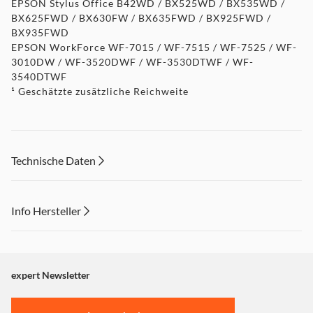
EPSON Stylus Office B42WD / BX525WD / BX535WD /
BX625FWD / BX630FW / BX635FWD / BX925FWD /
BX935FWD
EPSON WorkForce WF-7015 / WF-7515 / WF-7525 / WF-
3010DW / WF-3520DWF / WF-3530DTWF / WF-
3540DTWF
¹ Geschätzte zusätzliche Reichweite
Technische Daten
Info Hersteller
Dieser Inhalt wird aufgrund Ihrer Cookie Präferenzen nicht
angezeigt. Um diesen Inhalt anzuzeigen aktivieren Sie bitte
"Marketing".
expert Newsletter
Einstellungen anpassen