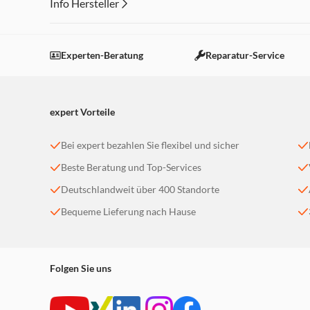
Info Hersteller
Dieser Inhalt wird aufgrund Ihrer Cookie Präferenzen
Einstellungen anpassen
Experten-Beratung
Reparatur-Service
expert Vorteile
Bei expert bezahlen Sie flexibel und sicher
Beste Beratung und Top-Services
Deutschlandweit über 400 Standorte
Bequeme Lieferung nach Hause
Folgen Sie uns