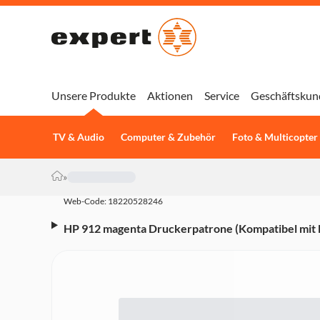
Unsere Produkte
Aktionen
Service
Geschäftskun
TV & Audio
Computer & Zubehör
Foto & Multicopter
»
Web-Code: 18220528246
HP 912 magenta Druckerpatrone (Kompatibel mit H
OfficeJet Pro 8022, 8023, 8024, 8025, 3YL78AE#