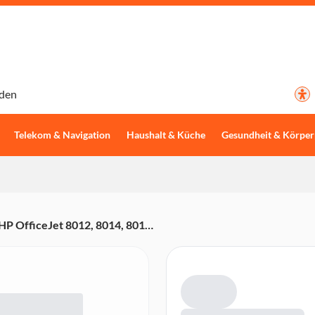
den
Telekom & Navigation
Haushalt & Küche
Gesundheit & Körper
P OfficeJet 8012, 8014, 8015,
BGX)