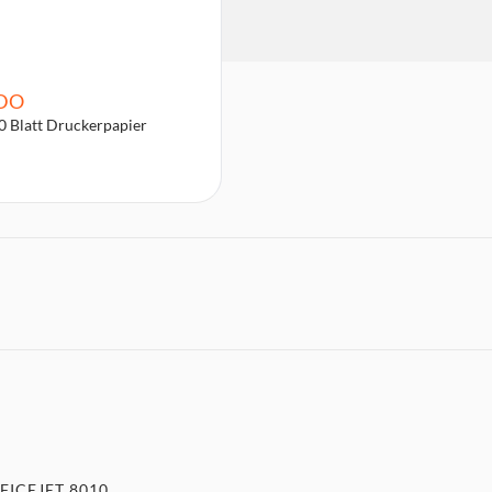
DO
0 Blatt Druckerpapier
FICEJET 8010