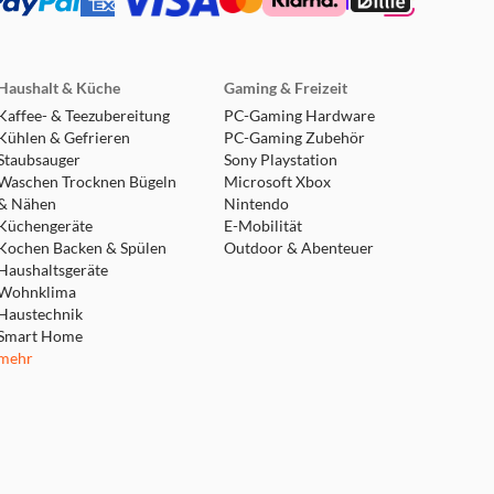
Haushalt & Küche
Gaming & Freizeit
Kaffee- & Teezubereitung
PC-Gaming Hardware
Kühlen & Gefrieren
PC-Gaming Zubehör
Staubsauger
Sony Playstation
Waschen Trocknen Bügeln
Microsoft Xbox
& Nähen
Nintendo
Küchengeräte
E-Mobilität
Kochen Backen & Spülen
Outdoor & Abenteuer
Haushaltsgeräte
Wohnklima
Haustechnik
Smart Home
mehr