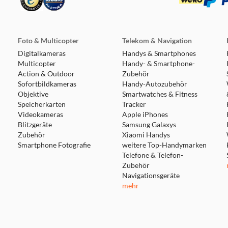
Foto & Multicopter
Telekom & Navigation
Digitalkameras
Handys & Smartphones
Multicopter
Handy- & Smartphone-
Action & Outdoor
Zubehör
Sofortbildkameras
Handy-Autozubehör
Objektive
Smartwatches & Fitness
Speicherkarten
Tracker
Videokameras
Apple iPhones
Blitzgeräte
Samsung Galaxys
Zubehör
Xiaomi Handys
Smartphone Fotografie
weitere Top-Handymarken
Telefone & Telefon-
Zubehör
Navigationsgeräte
mehr