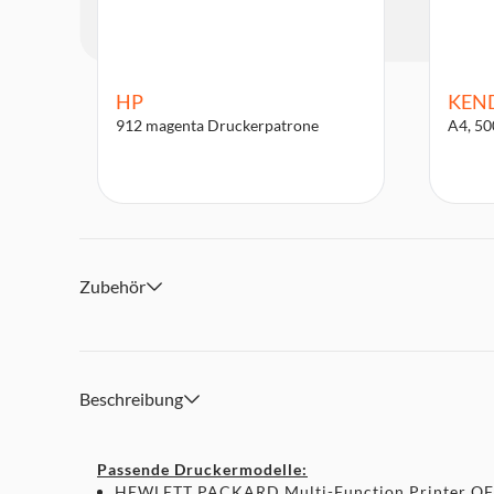
HP
KEN
912 magenta Druckerpatrone
A4, 50
Zubehör
Beschreibung
Passende Druckermodelle:
HEWLETT PACKARD Multi-Function Printer OF