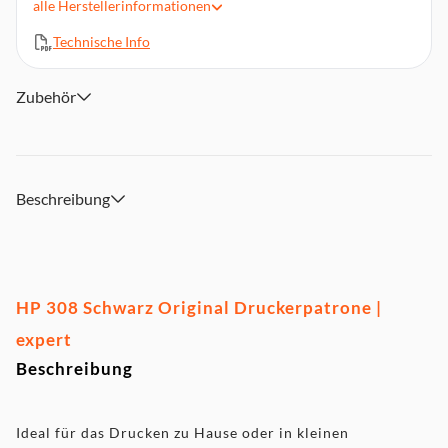
alle
Herstellerinformationen
Kompatibel mit HP Envy 6110, 6120, 6130, 6520, 6530 Serie
Technische Info
Ideal für das Drucken zu Hause oder in kleinen
Unternehmen
Erstklassige Qualität und Zuverlässigkeit
Zubehör
Dauerhaft schöne und langlebige Drucke
Hergestellt mit recyceltem Kunststoff
Beschreibung
HP 308 Schwarz Original Druckerpatrone |
expert
Beschreibung
Ideal für das Drucken zu Hause oder in kleinen