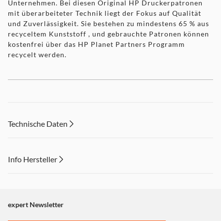
Unternehmen. Bei diesen Original HP Druckerpatronen
mit überarbeiteter Technik liegt der Fokus auf Qualität
und Zuverlässigkeit. Sie bestehen zu mindestens 65 % aus
recyceltem Kunststoff , und gebrauchte Patronen können
kostenfrei über das HP Planet Partners Programm
recycelt werden.
Technische Daten
Info Hersteller
Dieser Inhalt wird aufgrund Ihrer Cookie Präferenzen nicht
angezeigt. Um diesen Inhalt anzuzeigen aktivieren Sie bitte
"Marketing".
expert Newsletter
Einstellungen anpassen