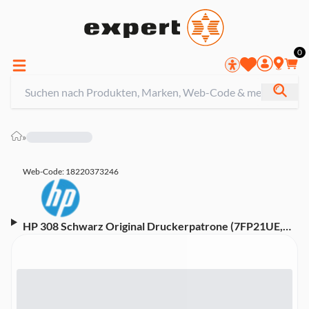
0
»
Web-Code: 18220373246
HP 308 Schwarz Original Druckerpatrone (7FP21UE,
kompatibel mit HP Envy 6110, 6120, 6130, 6520, 6530
Serie)