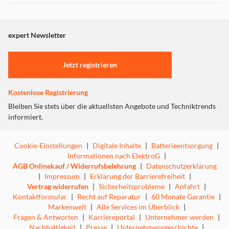
Dieser Inhalt wird aufgrund Ihrer Cookie Präferenzen nicht
angezeigt. Um diesen Inhalt anzuzeigen aktivieren Sie bitte
"Marketing".
expert Newsletter
Einstellungen anpassen
Jetzt registrieren
Kostenlose Registrierung
Bleiben Sie stets über die aktuellsten Angebote und Techniktrends
informiert.
Cookie-Einstellungen
|
Digitale Inhalte
|
Batterieentsorgung
|
Informationen nach ElektroG
|
AGB Onlinekauf / Widerrufsbelehrung
|
Datenschutzerklärung
|
Impressum
|
Erklärung der Barrierefreiheit
|
Vertrag widerrufen
|
Sicherheitsprobleme
|
Anfahrt
|
Kontaktformular
|
Recht auf Reparatur
|
60 Monate Garantie
|
Markenwelt
|
Alle Services im Überblick
|
Fragen & Antworten
|
Karriereportal
|
Unternehmer werden
|
Nachhaltigkeit
|
Presse
|
Unternehmensgeschichte
|