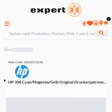
0
»
Web-Code: 18220372246
HP 308 Cyan/Magenta/Gelb Original Druckerpatrone
(7FP20UE, kompatibel mit HP Envy 6110, 6120, 6130,
6520, 6530 Serie)