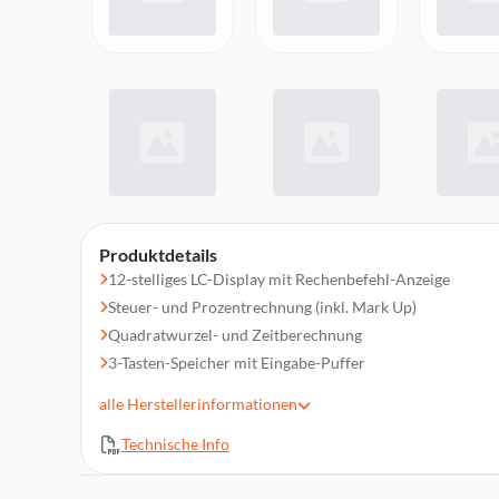
Produktdetails
12-stelliges LC-Display mit Rechenbefehl-Anzeige
Steuer- und Prozentrechnung (inkl. Mark Up)
Quadratwurzel- und Zeitberechnung
3-Tasten-Speicher mit Eingabe-Puffer
+/- Vorzeichenwechsel & Schnellkorrekturtaste
alle
Herstellerinformationen
Solar-/Batteriebetrieb mit Abschaltautomatik
Technische Info
Speicherschutzbatterie (LR54)
Doppel-Null-Taste für schnelle Eingabe