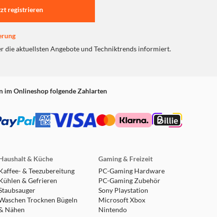
tzt registrieren
erung
er die aktuellsten Angebote und Techniktrends informiert.
n im Onlineshop folgende Zahlarten
Haushalt & Küche
Gaming & Freizeit
Kaffee- & Teezubereitung
PC-Gaming Hardware
Kühlen & Gefrieren
PC-Gaming Zubehör
Staubsauger
Sony Playstation
Waschen Trocknen Bügeln
Microsoft Xbox
& Nähen
Nintendo