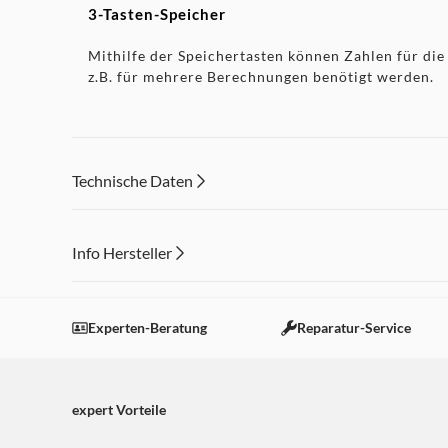
3-Tasten-Speicher
Mithilfe der Speichertasten können Zahlen für die
z.B. für mehrere Berechnungen benötigt werden.
Technische Daten
Info Hersteller
Dieser Inhalt wird aufgrund Ihrer Cookie Präferenzen
Einstellungen anpassen
Experten-Beratung
Reparatur-Service
expert Vorteile