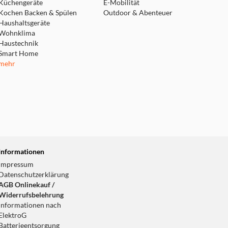
Küchengeräte
E-Mobilität
Kochen Backen & Spülen
Outdoor & Abenteuer
Haushaltsgeräte
Wohnklima
Haustechnik
Smart Home
mehr
Informationen
Impressum
Datenschutzerklärung
AGB Onlinekauf /
Widerrufsbelehrung
Informationen nach
ElektroG
Batterieentsorgung