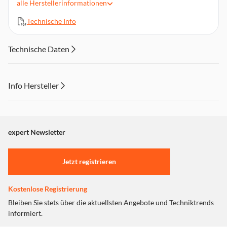
alle
Herstellerinformationen
DYMO®-Verpackungen bestehen aus 60% bis 80%
recyceltem Material. 99% davon stammen aus recyceltem
Technische Info
Verbraucherabfall.
Die DYMO®-D1® Etiketten werden in Belgien, Europa
hergestellt
Technische Daten
Info Hersteller
Dieser Inhalt wird aufgrund Ihrer Cookie Präferenzen nicht
angezeigt. Um diesen Inhalt anzuzeigen aktivieren Sie bitte
"Marketing".
expert Newsletter
Einstellungen anpassen
Jetzt registrieren
Kostenlose Registrierung
Bleiben Sie stets über die aktuellsten Angebote und Techniktrends
informiert.