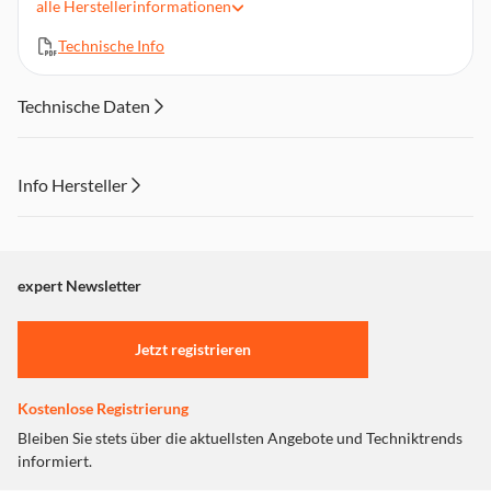
alle
Herstellerinformationen
DYMO®-Verpackungen bestehen aus 60% bis 80%
recyceltem Material. 99% davon stammen aus recyceltem
Technische Info
Verbraucherabfall.
Die DYMO®-D1® Etiketten werden in Belgien, Europa
hergestellt
Technische Daten
Info Hersteller
Dieser Inhalt wird aufgrund Ihrer Cookie Präferenzen nicht
angezeigt. Um diesen Inhalt anzuzeigen aktivieren Sie bitte
"Marketing".
expert Newsletter
Einstellungen anpassen
Jetzt registrieren
Kostenlose Registrierung
Bleiben Sie stets über die aktuellsten Angebote und Techniktrends
informiert.