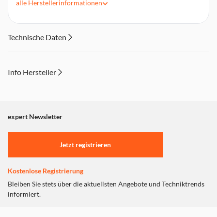
alle
Herstellerinformationen
Bandbreite: 12mm
Bandlänge: 4m
Geeignet für: Dymo LetraTag LT-100H / LT-100T
Technische Daten
Info Hersteller
Dieser Inhalt wird aufgrund Ihrer Cookie Präferenzen nicht
angezeigt. Um diesen Inhalt anzuzeigen aktivieren Sie bitte
"Marketing".
expert Newsletter
Einstellungen anpassen
Jetzt registrieren
Kostenlose Registrierung
Bleiben Sie stets über die aktuellsten Angebote und Techniktrends
informiert.