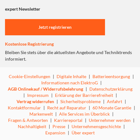
angezeigt. Um diesen Inhalt anzuzeigen aktivieren Sie bitte
"Marketing".
expert Newsletter
Einstellungen anpassen
Jetzt registrieren
Kostenlose Registrierung
Bleiben Sie stets über die aktuellsten Angebote und Techniktrends
informiert.
Cookie-Einstellungen
|
Digitale Inhalte
|
Batterieentsorgung
|
Informationen nach ElektroG
|
AGB Onlinekauf / Widerrufsbelehrung
|
Datenschutzerklärung
|
Impressum
|
Erklärung der Barrierefreiheit
|
Vertrag widerrufen
|
Sicherheitsprobleme
|
Anfahrt
|
Kontaktformular
|
Recht auf Reparatur
|
60 Monate Garantie
|
Markenwelt
|
Alle Services im Überblick
|
Fragen & Antworten
|
Karriereportal
|
Unternehmer werden
|
Nachhaltigkeit
|
Presse
|
Unternehmensgeschichte
|
Expansion
|
Über expert