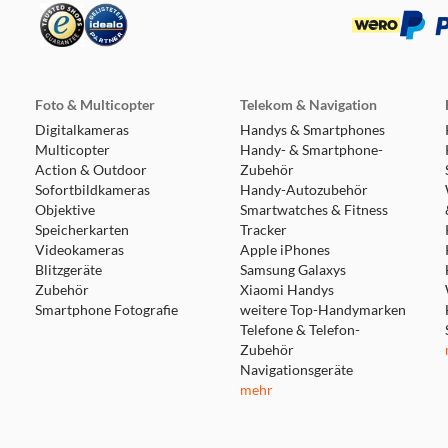
19.2 km
Foto & Multicopter
Telekom & Navigation
Digitalkameras
Handys & Smartphones
Multicopter
Handy- & Smartphone-
Action & Outdoor
Zubehör
Sofortbildkameras
Handy-Autozubehör
Objektive
19.8 km
Smartwatches & Fitness
Speicherkarten
Tracker
Videokameras
Apple iPhones
Blitzgeräte
Samsung Galaxys
Zubehör
Xiaomi Handys
Smartphone Fotografie
weitere Top-Handymarken
Telefone & Telefon-
Zubehör
27.5 km
Navigationsgeräte
mehr