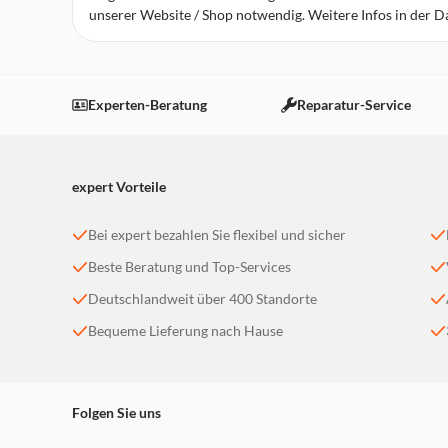
unserer Website / Shop notwendig. Weitere Infos in der 
expert Laatzen
Robert-Koch-Straße 1
30880 Laatzen
Experten-Beratung
Reparatur-Service
Geschlossen - öffnet um 10:00 Uhr
weitere Details
expert Vorteile
expert Neustadt
Justus-von-Liebig-Straße 19
Bei expert bezahlen Sie flexibel und sicher
31535 Neustadt a. Rbge.
Beste Beratung und Top-Services
Geöffnet - schließt um 18:30 Uhr
weitere Details
Deutschlandweit über 400 Standorte
Bequeme Lieferung nach Hause
expert Wunstorf
Industriestraße 3
31515 Wunstorf
Folgen Sie uns
Geöffnet - schließt um 18:30 Uhr
weitere Details