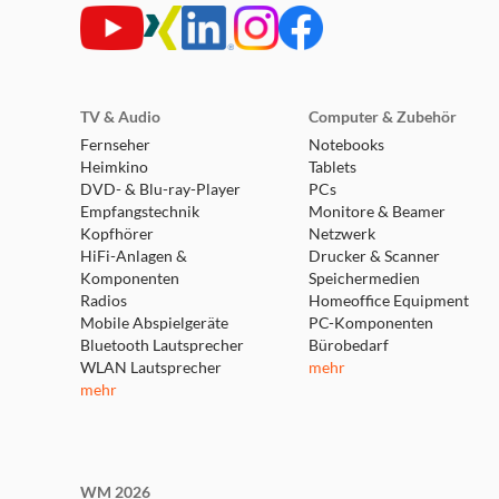
expert Burgdorf
Weserstraße 1
31303 Burgdorf
TV & Audio
Computer & Zubehör
Geöffnet - schließt um 18:30 Uhr
Fernseher
Notebooks
Heimkino
Tablets
weitere Details
DVD- & Blu-ray-Player
PCs
Empfangstechnik
Monitore & Beamer
Kopfhörer
expert Lehrte
Netzwerk
HiFi-Anlagen &
Drucker & Scanner
Parkstraße 30
Komponenten
Speichermedien
31275 Lehrte
Radios
Homeoffice Equipment
Geöffnet - schließt um 18:30 Uhr
Mobile Abspielgeräte
PC-Komponenten
weitere Details
Bluetooth Lautsprecher
Bürobedarf
WLAN Lautsprecher
mehr
mehr
expert Springe
Osttangente 10
31832 Springe
Geöffnet - schließt um 18:30 Uhr
WM 2026