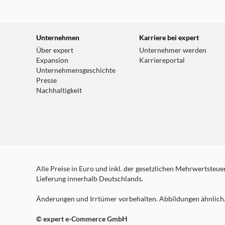
weitere Details
expert Celle
Unternehmen
Karriere bei expert
Zur Hasselklink 3-5
Über expert
Unternehmer werden
29229 Celle
Expansion
Karriereportal
Unternehmensgeschichte
Geöffnet - schließt um 18:30 Uhr
Presse
weitere Details
Nachhaltigkeit
Alle Preise in Euro und inkl. der gesetzlichen Mehrwertsteuer.
Lieferung innerhalb Deutschlands.
Änderungen und Irrtümer vorbehalten. Abbildungen ähnlich. 
© expert e-Commerce GmbH