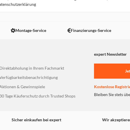
Datenschutzerklärung
16.7 km
Montage-Service
Finanzierungs-Service
expert Newsletter
17.4 km
Direktabholung in Ihrem Fachmarkt
Je
Verfügbarkeitsbenachrichtigung
Aktionen & Gewinnspiele
Kostenlose Registri
Bleiben Sie stets üb
30 Tage Käuferschutz durch Trusted Shops
17.8 km
Sicher einkaufen bei expert
Wir akzeptiere