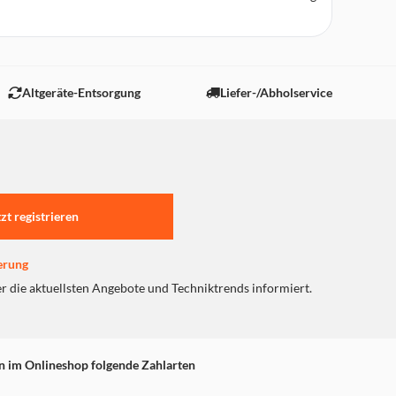
Altgeräte-Entsorgung
Liefer-/Abholservice
tzt registrieren
erung
er die aktuellsten Angebote und Techniktrends informiert.
n im Onlineshop folgende Zahlarten