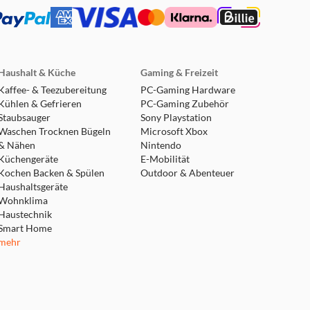
Haushalt & Küche
Gaming & Freizeit
Kaffee- & Teezubereitung
PC-Gaming Hardware
Kühlen & Gefrieren
PC-Gaming Zubehör
Staubsauger
Sony Playstation
Waschen Trocknen Bügeln
Microsoft Xbox
& Nähen
Nintendo
Küchengeräte
E-Mobilität
Kochen Backen & Spülen
Outdoor & Abenteuer
Haushaltsgeräte
Wohnklima
Haustechnik
Smart Home
mehr