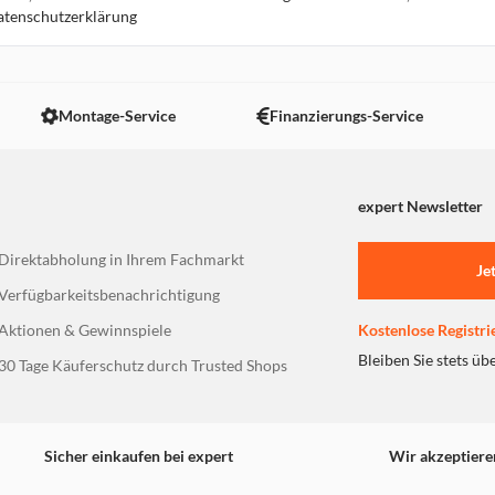
Datenschutzerklärung
16.7 km
Montage-Service
Finanzierungs-Service
expert Newsletter
17.4 km
Direktabholung in Ihrem Fachmarkt
Je
Verfügbarkeitsbenachrichtigung
Aktionen & Gewinnspiele
Kostenlose Registri
Bleiben Sie stets üb
30 Tage Käuferschutz durch Trusted Shops
17.8 km
Sicher einkaufen bei expert
Wir akzeptiere