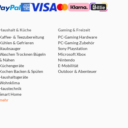
Haushalt & Küche
Gaming & Freizeit
Kaffee- & Teezubereitung
PC-Gaming Hardware
Kühlen & Gefrieren
PC-Gaming Zubehör
Staubsauger
Sony Playstation
Waschen Trocknen Bügeln
Microsoft Xbox
& Nähen
Nintendo
Küchengeräte
E-Mobilität
Kochen Backen & Spülen
Outdoor & Abenteuer
Haushaltsgeräte
Wohnklima
Haustechnik
Smart Home
mehr