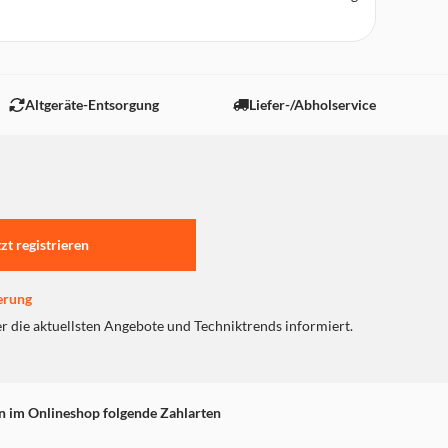
Altgeräte-Entsorgung
Liefer-/Abholservice
tzt registrieren
erung
er die aktuellsten Angebote und Techniktrends informiert.
n im Onlineshop folgende Zahlarten