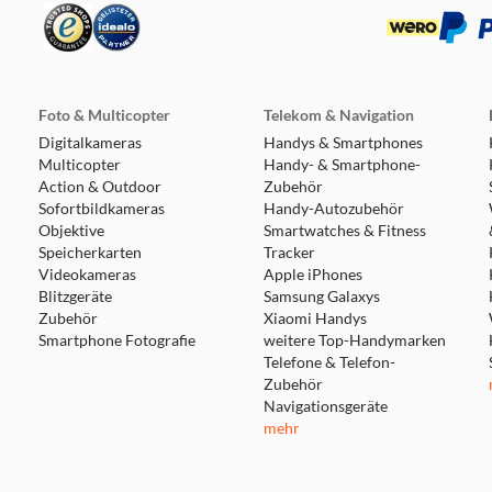
19.2 km
Foto & Multicopter
Telekom & Navigation
Digitalkameras
Handys & Smartphones
Multicopter
Handy- & Smartphone-
Action & Outdoor
Zubehör
Sofortbildkameras
Handy-Autozubehör
Objektive
19.8 km
Smartwatches & Fitness
Speicherkarten
Tracker
Videokameras
Apple iPhones
Blitzgeräte
Samsung Galaxys
Zubehör
Xiaomi Handys
Smartphone Fotografie
weitere Top-Handymarken
Telefone & Telefon-
Zubehör
27.5 km
Navigationsgeräte
mehr