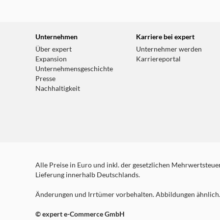
weitere Details
expert Celle
Unternehmen
Karriere bei expert
Zur Hasselklink 3-5
Über expert
Unternehmer werden
29229 Celle
Expansion
Karriereportal
Unternehmensgeschichte
Geschlossen - öffnet um 09:30 Uhr
Presse
weitere Details
Nachhaltigkeit
Alle Preise in Euro und inkl. der gesetzlichen Mehrwertsteuer.
Lieferung innerhalb Deutschlands.
Änderungen und Irrtümer vorbehalten. Abbildungen ähnlich. 
© expert e-Commerce GmbH