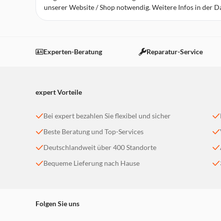
unserer Website / Shop notwendig. Weitere Infos in der 
expert Laatzen
Robert-Koch-Straße 1
30880 Laatzen
Experten-Beratung
Reparatur-Service
Geschlossen - öffnet um 10:00 Uhr
weitere Details
expert Vorteile
expert Neustadt
Justus-von-Liebig-Straße 19
Bei expert bezahlen Sie flexibel und sicher
31535 Neustadt a. Rbge.
Beste Beratung und Top-Services
Geschlossen - öffnet um 09:30 Uhr
weitere Details
Deutschlandweit über 400 Standorte
Bequeme Lieferung nach Hause
expert Wunstorf
Industriestraße 3
31515 Wunstorf
Folgen Sie uns
Geschlossen - öffnet um 09:30 Uhr
weitere Details