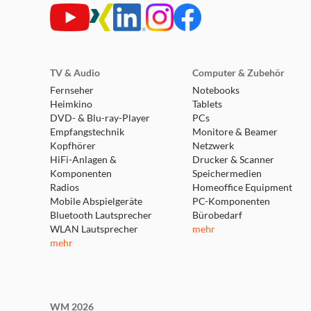
expert Burgdorf
Weserstraße 1
31303 Burgdorf
TV & Audio
Computer & Zubehör
Geschlossen - öffnet um 09:30 Uhr
Fernseher
Notebooks
Heimkino
Tablets
weitere Details
DVD- & Blu-ray-Player
PCs
Empfangstechnik
Monitore & Beamer
Kopfhörer
expert Lehrte
Netzwerk
HiFi-Anlagen &
Drucker & Scanner
Parkstraße 30
Komponenten
Speichermedien
31275 Lehrte
Radios
Homeoffice Equipment
Geschlossen - öffnet um 09:30 Uhr
Mobile Abspielgeräte
PC-Komponenten
weitere Details
Bluetooth Lautsprecher
Bürobedarf
WLAN Lautsprecher
mehr
mehr
expert Springe
Osttangente 10
31832 Springe
Geschlossen - öffnet um 09:30 Uhr
WM 2026