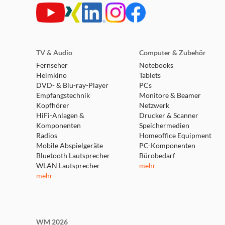
expert Burgdorf
Weserstraße 1
31303 Burgdorf
TV & Audio
Computer & Zubehör
Heute bereits geschlossen!
Fernseher
Notebooks
Heimkino
Tablets
weitere Details
DVD- & Blu-ray-Player
PCs
Empfangstechnik
Monitore & Beamer
Kopfhörer
expert Lehrte
Netzwerk
HiFi-Anlagen &
Drucker & Scanner
Parkstraße 30
Komponenten
Speichermedien
31275 Lehrte
Radios
Homeoffice Equipment
Heute bereits geschlossen!
Mobile Abspielgeräte
PC-Komponenten
weitere Details
Bluetooth Lautsprecher
Bürobedarf
WLAN Lautsprecher
mehr
mehr
expert Springe
Osttangente 10
31832 Springe
Heute bereits geschlossen!
WM 2026