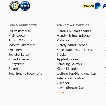
19.2 km
Foto & Multicopter
Telekom & Navigation
Digitalkameras
Handys & Smartphones
Multicopter
Handy- & Smartphone-
Action & Outdoor
Zubehör
Sofortbildkameras
Handy-Autozubehör
Objektive
19.8 km
Smartwatches & Fitness
Speicherkarten
Tracker
Videokameras
Apple iPhones
Blitzgeräte
Samsung Galaxys
Zubehör
Xiaomi Handys
Smartphone Fotografie
weitere Top-Handymarken
Telefone & Telefon-
Zubehör
27.5 km
Navigationsgeräte
mehr