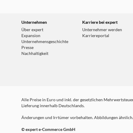
weitere Details
expert Celle
Unternehmen
Karriere bei expert
Zur Hasselklink 3-5
Über expert
Unternehmer werden
29229 Celle
Expansion
Karriereportal
Unternehmensgeschichte
Heute bereits geschlossen!
Presse
weitere Details
Nachhaltigkeit
Alle Preise in Euro und inkl. der gesetzlichen Mehrwertsteuer.
Lieferung innerhalb Deutschlands.
Änderungen und Irrtümer vorbehalten. Abbildungen ähnlich. 
© expert e-Commerce GmbH