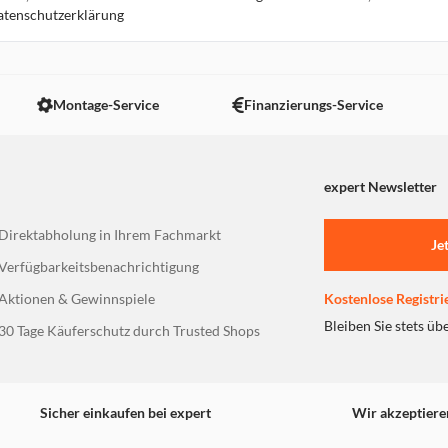
Datenschutzerklärung
16.7 km
Montage-Service
Finanzierungs-Service
expert Newsletter
17.4 km
Direktabholung in Ihrem Fachmarkt
Je
Verfügbarkeitsbenachrichtigung
Aktionen & Gewinnspiele
Kostenlose Registri
Bleiben Sie stets üb
30 Tage Käuferschutz durch Trusted Shops
17.8 km
Sicher einkaufen bei expert
Wir akzeptiere