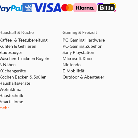
Haushalt & Küche
Gaming & Freizeit
Kaffee- & Teezubereitung
PC-Gaming Hardware
Kühlen & Gefrieren
PC-Gaming Zubehör
Staubsauger
Sony Playstation
Waschen Trocknen Bügeln
Microsoft Xbox
& Nähen
Nintendo
Küchengeräte
E-Mobilität
Kochen Backen & Spülen
Outdoor & Abenteuer
Haushaltsgeräte
Wohnklima
Haustechnik
Smart Home
mehr