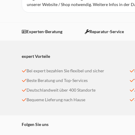
unserer Website / Shop notwendig. Weitere Infos in der 
expert Laatzen
Robert-Koch-Straße 1
30880 Laatzen
Experten-Beratung
Reparatur-Service
Heute bereits geschlossen!
weitere Details
expert Vorteile
expert Neustadt
Justus-von-Liebig-Straße 19
Bei expert bezahlen Sie flexibel und sicher
31535 Neustadt a. Rbge.
Beste Beratung und Top-Services
Heute bereits geschlossen!
weitere Details
Deutschlandweit über 400 Standorte
Bequeme Lieferung nach Hause
expert Wunstorf
Industriestraße 3
31515 Wunstorf
Folgen Sie uns
Heute bereits geschlossen!
weitere Details