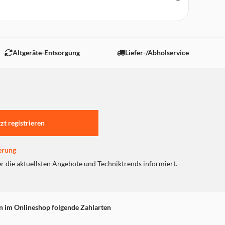
Altgeräte-Entsorgung
Liefer-/Abholservice
tzt registrieren
erung
er die aktuellsten Angebote und Techniktrends informiert.
n im Onlineshop folgende Zahlarten