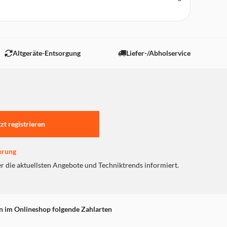
Altgeräte-Entsorgung
Liefer-/Abholservice
tzt registrieren
erung
er die aktuellsten Angebote und Techniktrends informiert.
n im Onlineshop folgende Zahlarten