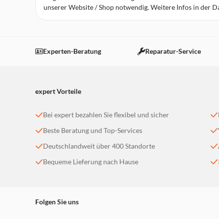
unserer Website / Shop notwendig. Weitere Infos in der 
expert Laatzen
Robert-Koch-Straße 1
30880 Laatzen
Experten-Beratung
Reparatur-Service
Geschlossen - öffnet um 10:00 Uhr
weitere Details
expert Vorteile
expert Neustadt
Justus-von-Liebig-Straße 19
Bei expert bezahlen Sie flexibel und sicher
31535 Neustadt a. Rbge.
Beste Beratung und Top-Services
Geschlossen - öffnet um 09:00 Uhr
weitere Details
Deutschlandweit über 400 Standorte
Bequeme Lieferung nach Hause
expert Wunstorf
Industriestraße 3
31515 Wunstorf
Folgen Sie uns
Geschlossen - öffnet um 09:00 Uhr
weitere Details