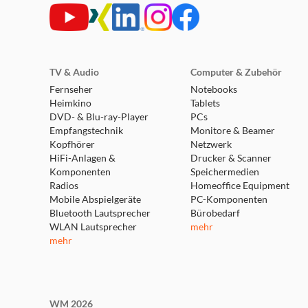
expert Burgdorf
Weserstraße 1
31303 Burgdorf
TV & Audio
Computer & Zubehör
Geschlossen - öffnet um 09:30 Uhr
Fernseher
Notebooks
Heimkino
Tablets
weitere Details
DVD- & Blu-ray-Player
PCs
Empfangstechnik
Monitore & Beamer
Kopfhörer
expert Lehrte
Netzwerk
HiFi-Anlagen &
Drucker & Scanner
Parkstraße 30
Komponenten
Speichermedien
31275 Lehrte
Radios
Homeoffice Equipment
Geschlossen - öffnet um 09:30 Uhr
Mobile Abspielgeräte
PC-Komponenten
weitere Details
Bluetooth Lautsprecher
Bürobedarf
WLAN Lautsprecher
mehr
mehr
expert Springe
Osttangente 10
31832 Springe
Geschlossen - öffnet um 09:30 Uhr
WM 2026