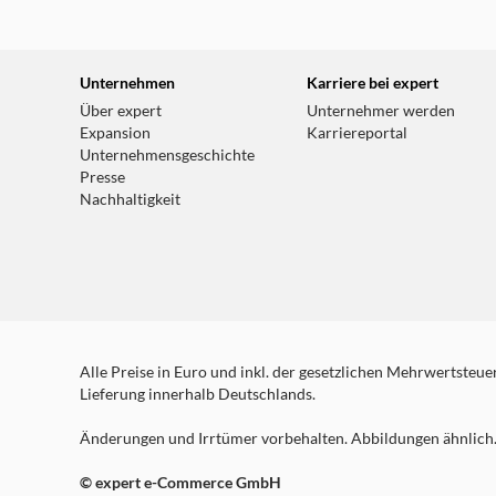
weitere Details
expert Celle
Unternehmen
Karriere bei expert
Zur Hasselklink 3-5
Über expert
Unternehmer werden
29229 Celle
Expansion
Karriereportal
Unternehmensgeschichte
Geschlossen - öffnet um 09:30 Uhr
Presse
weitere Details
Nachhaltigkeit
Alle Preise in Euro und inkl. der gesetzlichen Mehrwertsteuer.
Lieferung innerhalb Deutschlands.
Änderungen und Irrtümer vorbehalten. Abbildungen ähnlich. 
© expert e-Commerce GmbH