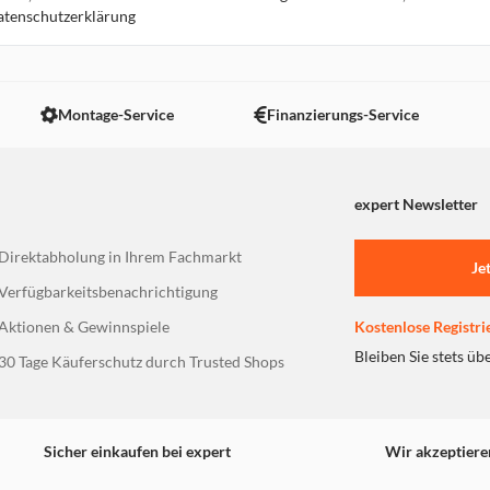
Datenschutzerklärung
16.7 km
Montage-Service
Finanzierungs-Service
expert Newsletter
17.4 km
Direktabholung in Ihrem Fachmarkt
Je
Verfügbarkeitsbenachrichtigung
Aktionen & Gewinnspiele
Kostenlose Registri
Bleiben Sie stets üb
30 Tage Käuferschutz durch Trusted Shops
17.8 km
Sicher einkaufen bei expert
Wir akzeptiere