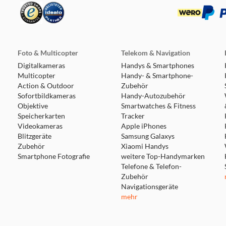
19.2 km
Foto & Multicopter
Telekom & Navigation
Digitalkameras
Handys & Smartphones
Multicopter
Handy- & Smartphone-
Action & Outdoor
Zubehör
Sofortbildkameras
Handy-Autozubehör
Objektive
19.8 km
Smartwatches & Fitness
Speicherkarten
Tracker
Videokameras
Apple iPhones
Blitzgeräte
Samsung Galaxys
Zubehör
Xiaomi Handys
Smartphone Fotografie
weitere Top-Handymarken
Telefone & Telefon-
Zubehör
27.5 km
Navigationsgeräte
mehr