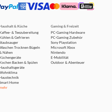
Haushalt & Küche
Gaming & Freizeit
Kaffee- & Teezubereitung
PC-Gaming Hardware
Kühlen & Gefrieren
PC-Gaming Zubehör
Staubsauger
Sony Playstation
Waschen Trocknen Bügeln
Microsoft Xbox
& Nähen
Nintendo
Küchengeräte
E-Mobilität
Kochen Backen & Spülen
Outdoor & Abenteuer
Haushaltsgeräte
Wohnklima
Haustechnik
Smart Home
mehr