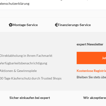
Datenschutzerklärung
16.7 km
Montage-Service
Finanzierungs-Service
expert Newsletter
17.4 km
Direktabholung in Ihrem Fachmarkt
Je
Verfügbarkeitsbenachrichtigung
Aktionen & Gewinnspiele
Kostenlose Registri
Bleiben Sie stets üb
30 Tage Käuferschutz durch Trusted Shops
17.8 km
Sicher einkaufen bei expert
Wir akzeptiere