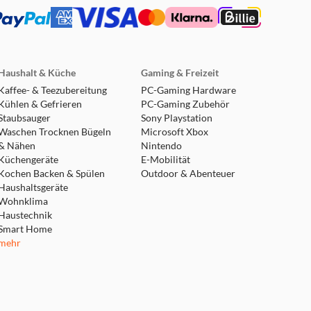
Haushalt & Küche
Gaming & Freizeit
Kaffee- & Teezubereitung
PC-Gaming Hardware
Kühlen & Gefrieren
PC-Gaming Zubehör
Staubsauger
Sony Playstation
Waschen Trocknen Bügeln
Microsoft Xbox
& Nähen
Nintendo
Küchengeräte
E-Mobilität
Kochen Backen & Spülen
Outdoor & Abenteuer
Haushaltsgeräte
Wohnklima
Haustechnik
Smart Home
mehr