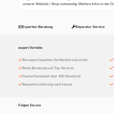
unserer Website / Shop notwendig. Weitere Infos in der 
expert Laatzen
Robert-Koch-Straße 1
30880 Laatzen
Experten-Beratung
Reparatur-Service
Geschlossen - öffnet um 10:00 Uhr
weitere Details
expert Vorteile
expert Neustadt
Justus-von-Liebig-Straße 19
Bei expert bezahlen Sie flexibel und sicher
31535 Neustadt a. Rbge.
Beste Beratung und Top-Services
Geschlossen - öffnet um 09:30 Uhr
weitere Details
Deutschlandweit über 400 Standorte
Bequeme Lieferung nach Hause
expert Wunstorf
Industriestraße 3
31515 Wunstorf
Folgen Sie uns
Geschlossen - öffnet um 09:30 Uhr
weitere Details