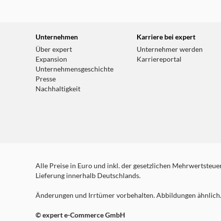
weitere Details
expert Celle
Unternehmen
Karriere bei expert
Zur Hasselklink 3-5
Über expert
Unternehmer werden
29229 Celle
Expansion
Karriereportal
Unternehmensgeschichte
Geschlossen - öffnet um 09:30 Uhr
Presse
weitere Details
Nachhaltigkeit
Alle Preise in Euro und inkl. der gesetzlichen Mehrwertsteuer.
Lieferung innerhalb Deutschlands.
Änderungen und Irrtümer vorbehalten. Abbildungen ähnlich. 
© expert e-Commerce GmbH