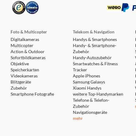
19.2 km
Foto & Multicopter
Telekom & Navigation
Digitalkameras
Handys & Smartphones
Multicopter
Handy- & Smartphone-
Action & Outdoor
Zubehör
Sofortbildkameras
Handy-Autozubehör
Objektive
19.8 km
Smartwatches & Fitness
Speicherkarten
Tracker
Videokameras
Apple iPhones
Blitzgeräte
Samsung Galaxys
Zubehör
Xiaomi Handys
Smartphone Fotografie
weitere Top-Handymarken
Telefone & Telefon-
Zubehör
27.5 km
Navigationsgeräte
mehr