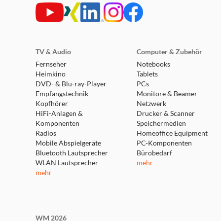
expert Burgdorf
Weserstraße 1
31303 Burgdorf
TV & Audio
Computer & Zubehör
Geschlossen - öffnet um 09:30 Uhr
Fernseher
Notebooks
Heimkino
Tablets
weitere Details
DVD- & Blu-ray-Player
PCs
Empfangstechnik
Monitore & Beamer
Kopfhörer
expert Lehrte
Netzwerk
HiFi-Anlagen &
Drucker & Scanner
Parkstraße 30
Komponenten
Speichermedien
31275 Lehrte
Radios
Homeoffice Equipment
Geschlossen - öffnet um 09:30 Uhr
Mobile Abspielgeräte
PC-Komponenten
weitere Details
Bluetooth Lautsprecher
Bürobedarf
WLAN Lautsprecher
mehr
mehr
expert Springe
Osttangente 10
31832 Springe
Geschlossen - öffnet um 09:30 Uhr
WM 2026