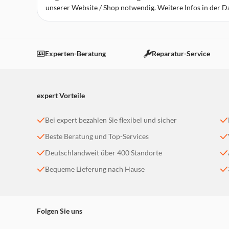
unserer Website / Shop notwendig. Weitere Infos in der 
expert Laatzen
Robert-Koch-Straße 1
30880 Laatzen
Experten-Beratung
Reparatur-Service
Heute bereits geschlossen!
weitere Details
expert Vorteile
expert Neustadt
Justus-von-Liebig-Straße 19
Bei expert bezahlen Sie flexibel und sicher
31535 Neustadt a. Rbge.
Beste Beratung und Top-Services
Heute bereits geschlossen!
weitere Details
Deutschlandweit über 400 Standorte
Bequeme Lieferung nach Hause
expert Wunstorf
Industriestraße 3
31515 Wunstorf
Folgen Sie uns
Heute bereits geschlossen!
weitere Details