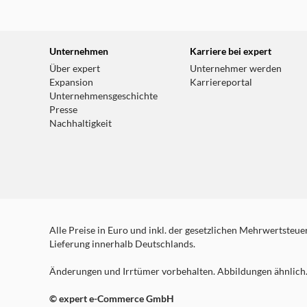
weitere Details
expert Celle
Unternehmen
Karriere bei expert
Zur Hasselklink 3-5
Über expert
Unternehmer werden
29229 Celle
Expansion
Karriereportal
Unternehmensgeschichte
Heute bereits geschlossen!
Presse
weitere Details
Nachhaltigkeit
Alle Preise in Euro und inkl. der gesetzlichen Mehrwertsteuer.
Lieferung innerhalb Deutschlands.
Änderungen und Irrtümer vorbehalten. Abbildungen ähnlich. 
© expert e-Commerce GmbH