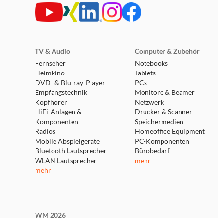
expert Burgdorf
Weserstraße 1
31303 Burgdorf
TV & Audio
Computer & Zubehör
Heute bereits geschlossen!
Fernseher
Notebooks
Heimkino
Tablets
weitere Details
DVD- & Blu-ray-Player
PCs
Empfangstechnik
Monitore & Beamer
Kopfhörer
expert Lehrte
Netzwerk
HiFi-Anlagen &
Drucker & Scanner
Parkstraße 30
Komponenten
Speichermedien
31275 Lehrte
Radios
Homeoffice Equipment
Heute bereits geschlossen!
Mobile Abspielgeräte
PC-Komponenten
weitere Details
Bluetooth Lautsprecher
Bürobedarf
WLAN Lautsprecher
mehr
mehr
expert Springe
Osttangente 10
31832 Springe
Heute bereits geschlossen!
WM 2026