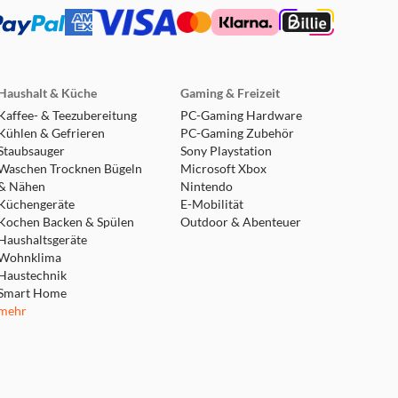
Haushalt & Küche
Gaming & Freizeit
Kaffee- & Teezubereitung
PC-Gaming Hardware
Kühlen & Gefrieren
PC-Gaming Zubehör
Staubsauger
Sony Playstation
Waschen Trocknen Bügeln
Microsoft Xbox
& Nähen
Nintendo
Küchengeräte
E-Mobilität
Kochen Backen & Spülen
Outdoor & Abenteuer
Haushaltsgeräte
Wohnklima
Haustechnik
Smart Home
mehr