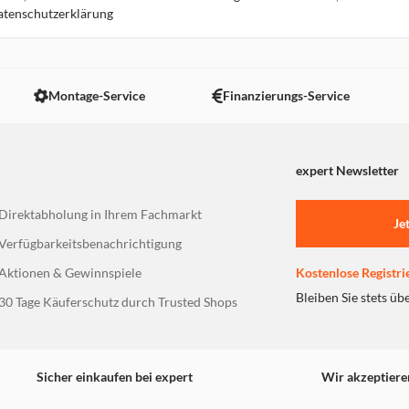
Datenschutzerklärung
16.7 km
Montage-Service
Finanzierungs-Service
expert Newsletter
17.4 km
Direktabholung in Ihrem Fachmarkt
Je
Verfügbarkeitsbenachrichtigung
Aktionen & Gewinnspiele
Kostenlose Registri
Bleiben Sie stets üb
30 Tage Käuferschutz durch Trusted Shops
17.8 km
Sicher einkaufen bei expert
Wir akzeptiere