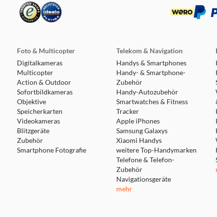
19.2 km
Foto & Multicopter
Telekom & Navigation
Digitalkameras
Handys & Smartphones
Multicopter
Handy- & Smartphone-
Action & Outdoor
Zubehör
Sofortbildkameras
Handy-Autozubehör
Objektive
19.8 km
Smartwatches & Fitness
Speicherkarten
Tracker
Videokameras
Apple iPhones
Blitzgeräte
Samsung Galaxys
Zubehör
Xiaomi Handys
Smartphone Fotografie
weitere Top-Handymarken
Telefone & Telefon-
Zubehör
27.5 km
Navigationsgeräte
mehr