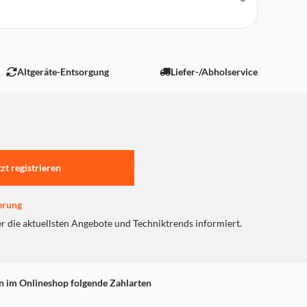
Altgeräte-Entsorgung
Liefer-/Abholservice
tzt registrieren
erung
er die aktuellsten Angebote und Techniktrends informiert.
n im Onlineshop folgende Zahlarten